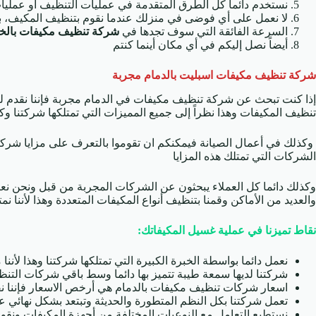
نستخدم دائما كل الطرق المتقدمة في عمليات التنظيف أو عمليات
لا نعمل على أي فوضى في منزلك عندما نقوم بتنظيف المكيف، بل ا
السرعة الفائقة التي سوف تجدها في
شركة تنظيف مكيفات بالخب
أيضاً نصل إليكم في أي مكان أينما كنتم
شركة تنظيف مكيفات
اسبليت بالدمام مجربة
إذا كنت تبحث عن شركة تنظيف مكيفات في الدمام مجربة فإننا نقدم لك
تنظيف المكيفات وهذا نظراً إلى جميع المميزات التي تمتلكها شركتنا وك
وكذلك في أعمال الصيانة فيمكنكم ان تقوموا بالتعرف على مزايا شركت
الشركات التي تمتلك هذه المزايا
وكذلك دائما كل العملاء يبحثون عن الشركات المجربة من قبل ونحن نعت
والعديد من الأماكن وقمنا بتنظيف أنواع المكيفات المتعددة وهذا لأننا نم
نقاط تميزنا في عملية غسيل المكيفاتك:
نعمل دائما بواسطة الخبرة الكبيرة التي تمتلكها شركتنا وهذا لأن
شركتنا لديها سمعة طيبة تتميز بها دائما وسط باقي شركات التنظ
اسعار شركات تنظيف مكيفات بالدمام هي أرخص الاسعار فإننا نقد
تعمل شركتنا بكل النظم المتطورة والحديثة وتبتعد بشكل نهائي ع
نستطيع التعامل مع النوعيات المختلفة من أجهزة المكيفات ونقو