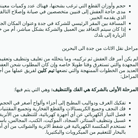
حجم وأوزان القطع التي ترغب بشحنها، فهناك عدد وكميات معينة 
مدى حاجة العفش إلى فنيين متخصصين في صيانة وإصلاح التالف و
الذي يقدمه الخبير.
المسافة بين المقر الرئيسي للشركة في جدة وعنوان المكان الجدي
إذا كان سيتم التعاقد بين العميل والشركة بشكل مباشر، أم من 
الزيارة إلى بلدك
مراحل نقل الاثاث من جدة الى البحرين
لم يكن أمر فك العفش ثم تركيبه، وما يتخلله من تغليف وتنظيف وتعقيم 
المجهدة والتي تستغرق وقتا طويلا خاصه وإن كان المطلوب شحن العفش و
العديد من الخطوات الممنهجة والتي تضعها
تيم كلين
لفريق عملها من أج
المراحل:
المرحلة الأولى بالشركة هي الفك والتنظيف:
وهي التي يتم فيها:
تفكيك الغرف ودواليب المطبخ إلى أجزاء وألواح أصغر في الحجم،
فك النجف وجميع الكريستالات والقطع الفخارية وتجميع المقتنيا
فصل التيار الكهربائي عن أي أجهزة كهربائية، للتنظيف من الأتربة و
غسيل وتنظيف الستائر، السجاد، الموكيت، الكنب، المجالس، با
نستخدم المكنسة الكهربائية في شفط الاتربة والشوائب من أي أش
بالبخار للتعقيم من الميكروبات والبكتيريا.