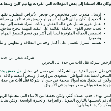
وكان ذلك استنادا إلى بعض المؤهلات التي انفردت بها تيم كلين وسط
إرسال مندوب خبير متخصص في فحص الأغراض المطلوب نقلها أو
لتحديد إذا كان بها أي تلف أو كسور أو خدوش قد تحتاج إلى صيانة 
عمل تقرير شامل عن حالة العفش والأثاث المراد شحنه إلى البحرين 
تحديد حجم القوى العاملة القائمة على تنفيذ المهمة بنجاح ساحق،
تخصيص العماله المتوفرة لدينا إلى أكثر من قسم لتطبيق المهام 
وتعقيم).
تسليم المنزل للعميل على أكمل وجه من النظافة والتطهير، والت
شركة شحن من جدة ال
ارخص شركة نقل اثاث من جدة الى البحرين
في ظل ظهور العديد من الشركات التي تعمل في مجال
نقل عفش بجد
الشحن لمساعدة المواطن السعودي من إرسال وشحن أمتعته وكافه الأشياء 
ولكن قد يكلفك هذه أموالا ضخمة في حين أن
شركة نقل اثاث من جدة ا
جودة ودقة وبأقل سعر موجود في الأسواق.
ليس بهدف جذب عملاء أكثر، ولكن تخفيفا من الأعباء التي يتحملها الزبو
أن تم تأسيسها بالتاريخ الطويل، والعراقة، والخبرة الواسعة، ولكن هناك 
يمكن ذكرها فيما يلي: