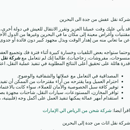
شركة نقل عفش من جدة الى البحرين
قد يأتي عليك وقت عميلنا العزيز وتقرر الانتقال للعيش في دولة أخرى،
مقتنيات وأغراض معينة إلى مكان ما في البحرين وغيرها من الدول الأ
عن ما تعاني منه من إهدار الوقت وبذل مجهود كبير دون فائدة أو جدوى.
وحتما ستواجه بعض التلفيات وخسارة كبيرة أثناء فترة فك وتجميع العف
منسوجات، مفروشات، زجاجيات)، طالما إنك لم تتعامل مع
شركة نقل 
قدرة هائلة على تحقيق أعلى النتائج المطلوبة في تنفيذ عملية النقل، اعتم
المصداقية في التعامل مع عملائها والشفافية والوضوح.
احترام العميل وما يقترحه من آراء مقترحات من الممكن أن تفيد 
توفير كافة سبل الخصوصية والأمان للعملاء، سواء كانت بالاعتماد
توافر المخازن، المستودعات، سيارات النقل، شاحنات مجهزة بص
استقدام أمهر عمالة يمكنها تنفيذ العمل على أكمل وجه (فلبينية، هن
اقرأ ايضا:
شركة شحن من الرياض الي الإمارات
شركة نقل اثاث من جدة إلى البحرين