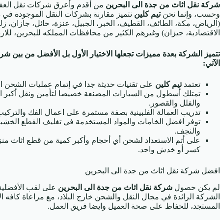
شركة نقل اثاث من جدة الى البحرين
من أقدم وأعرق شركات نقل العفش
وحسب، وإنما نحن
تيم كلين
نتميز مقارنة بشركات النقل الموجودة في د
(الرياض، مكة، الطائف، القطيف، الخبر، الجبيل، عنزة، حائل، جازان، زلف
الاقتصادية، جيزان) وغيرهم الكثير من محافظات المملكه للبحرين، للار
تتميز الشركة بعدة مميزات تجعلها الاختيار الأول بل الأفضل من بين ش
الآتي:
تعتمد
تيم كلين
على تقنيات حديثة جدا في إتمام عمليات الشحن ال
تمتلك أسطول من السيارات المصنعة خصيصا لتأمين ونقل أكبر الك
والفلل والقصور.
تدريب العمالة الفلبينية بصفة مستمرة على اعمال الفك والتركيب 
توفر افضل الخامات والمواد المستخدمة في تغليف القطع الخشبية
والنجف.
على أتم الاستعداد لشحن أي أحجام وأكبر كمية من قطع اثاث من
كسر أو خدش واحد.
افضل شركة نقل اثاث من جدة الى البحرين
لم يكن حصول
شركة نقل اثاث من جدة الى البحرين
على لقب الأفضلية
الشركة الرائدة في مجال النقل والشحن خارج البلاد، مع مراعاة كافه ا
المستجد، للحفاظ على صحة العميل وايضا فريق العمل.