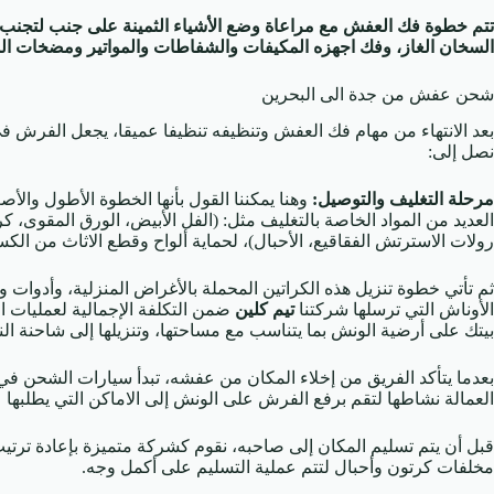
تتم خطوة فك العفش مع مراعاة وضع الأشياء الثمينة على جنب لتجنب 
السخان الغاز، وفك اجهزه المكيفات والشفاطات والمواتير ومضخات الم
شحن عفش من جدة الى البحرين
بعد الانتهاء من مهام فك العفش وتنظيفه تنظيفا عميقا، يجعل الفرش في
نصل إلى:
مرحلة التغليف والتوصيل:
وهنا يمكننا القول بأنها الخطوة الأطول وا
العديد من المواد الخاصة بالتغليف مثل: (الفل الأبيض، الورق المقوى، ك
رولات الاسترتش الفقاقيع، الأحبال)، لحماية ألواح وقطع الاثاث من الكس
ثم تأتي خطوة تنزيل هذه الكراتين المحملة بالأغراض المنزلية، وأدوات و
الأوناش التي ترسلها شركتنا
تيم كلين
ضمن التكلفة الإجمالية لعمليات الن
بيتك على أرضية الونش بما يتناسب مع مساحتها، وتنزيلها إلى شاحنة الن
بعدما يتأكد الفريق من إخلاء المكان من عفشه، تبدأ سيارات الشحن في ر
العمالة نشاطها لتقم برفع الفرش على الونش إلى الاماكن التي يطلبها
قبل أن يتم تسليم المكان إلى صاحبه، نقوم كشركة متميزة بإعادة ترت
مخلفات كرتون وأحبال لتتم عملية التسليم على أكمل وجه.