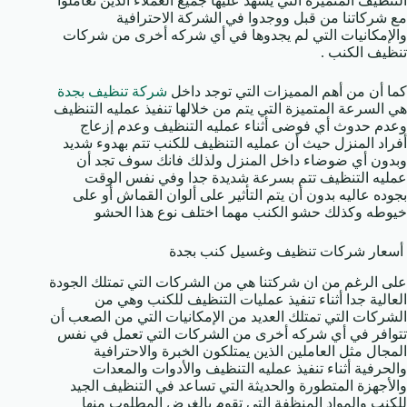
التنظيف المتميزة التي يشهد عليها جميع العملاء الذين تعاملوا
مع شركاتنا من قبل ووجدوا في الشركة الاحترافية
والإمكانيات التي لم يجدوها في أي شركه أخرى من شركات
تنظيف الكنب .
كما أن من أهم المميزات التي توجد داخل
شركة تنظيف بجدة
هي السرعة المتميزة التي يتم من خلالها تنفيذ عمليه التنظيف
وعدم حدوث أي فوضى أثناء عمليه التنظيف وعدم إزعاج
أفراد المنزل حيث أن عمليه التنظيف للكنب تتم بهدوء شديد
وبدون أي ضوضاء داخل المنزل ولذلك فانك سوف تجد أن
عمليه التنظيف تتم بسرعة شديدة جدا وفي نفس الوقت
بجوده عاليه بدون أن يتم التأثير على ألوان القماش أو على
خيوطه وكذلك حشو الكنب مهما اختلف نوع هذا الحشو
أسعار شركات تنظيف وغسيل كنب بجدة
على الرغم من ان شركتنا هي من الشركات التي تمتلك الجودة
العالية جدا أثناء تنفيذ عمليات التنظيف للكنب وهي من
الشركات التي تمتلك العديد من الإمكانيات التي من الصعب أن
تتوافر في أي شركه أخرى من الشركات التي تعمل في نفس
المجال مثل العاملين الذين يمتلكون الخبرة والاحترافية
والحرفية أثناء تنفيذ عمليه التنظيف والأدوات والمعدات
والأجهزة المتطورة والحديثة التي تساعد في التنظيف الجيد
للكنب والمواد المنظفة التي تقوم بالغرض المطلوب منها