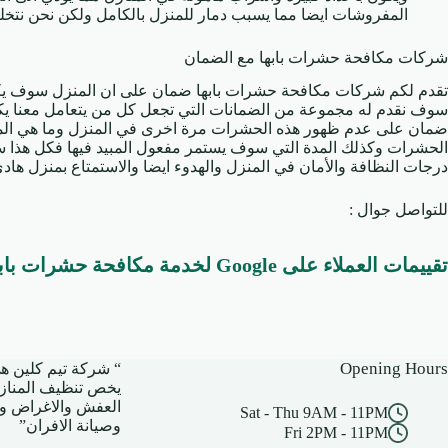
المفروشات ايضا مما يسبب دمار للمنزل بالكامل ولكن نحن نت
شركات مكافحة حشرات بابها مع الضمان
تقدم لكم شركات مكافحة حشرات بابها ضمان على ان المنزل سوف يك
سوف نقدم له مجموعة من الضمانات التي تجعل كل من يتعامل معنا يك
ضمان على عدم ظهور هذه الحشرات مرة اخرى في المنزل وما هي المد
الحشرات وكذلك المدة التي سوف يستمر مفعول المبيد فيها فكل هذا 
درجات النظافة والأمان في المنزل والهدوء ايضا والاستمتاع بمنزل ها
للتواصل جوال :
تقييمات العملاء على Google لخدمة مكافحة حشرات بابها بالضمان
Opening Hours
“
شركة تيم كلين
هي
يخص تنظيف المناز
العفش والاغراض و
Sat - Thu 9AM - 11PM
وصيانة الافران”
Fri 2PM - 11PM