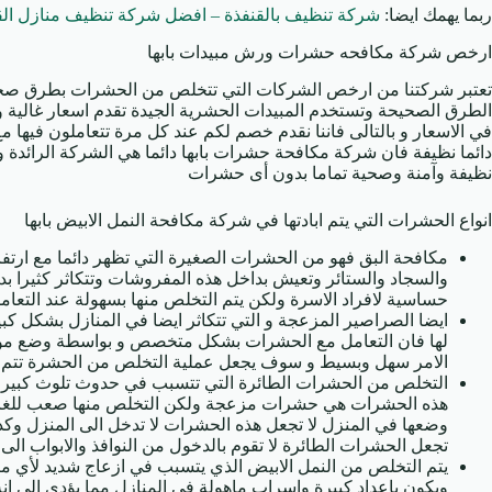
ربما يهمك ايضا:
شركة تنظيف بالقنفذة – افضل شركة تنظيف منازل الق
ارخص شركة مكافحه حشرات ورش مبيدات بابها
تعتبر شركتنا من ارخص الشركات التي تتخلص من الحشرات بطرق صحيح
الطرق الصحيحة وتستخدم المبيدات الحشرية الجيدة تقدم اسعار غالية وم
في الاسعار و بالتالى فاننا نقدم خصم لكم عند كل مرة تتعاملون فيها 
دائما نظيفة فان شركة مكافحة حشرات بابها دائما هي الشركة الرائدة و
نظيفة وآمنة وصحية تماما بدون أى حشرات
انواع الحشرات التي يتم ابادتها في شركة مكافحة النمل الابيض بابها
مكافحة البق فهو من الحشرات الصغيرة التي تظهر دائما مع ارتف
والسجاد والستائر وتعيش بداخل هذه المفروشات وتتكاثر كثيرا 
حساسية لافراد الاسرة ولكن يتم التخلص منها بسهولة عند التع
ايضا الصراصير المزعجة و التي تتكاثر ايضا في المنازل بشكل 
لها فان التعامل مع الحشرات بشكل متخصص و بواسطة وضع مو
الامر سهل وبسيط و سوف يجعل عملية التخلص من الحشرة تتم 
التخلص من الحشرات الطائرة التي تتسبب في حدوث تلوث كبير 
هذه الحشرات هي حشرات مزعجة ولكن التخلص منها صعب للغاية و
وضعها في المنزل لا تجعل هذه الحشرات لا تدخل الى المنزل وكذ
تجعل الحشرات الطائرة لا تقوم بالدخول من النوافذ والابواب الى
يتم التخلص من النمل الابيض الذي يتسبب في ازعاج شديد لأي مب
ويكون باعداد كبيرة واسراب ماهولة في المنازل مما يؤدي الى ا