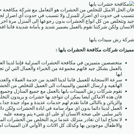
فان الحل الامثل للتخلص من الحشرات هو التعامل مع شركة مكافحة حشر
تتسبب في حدوث اي اضرار للمنزل ولا تتسبب في حدوث أي اضرار لجم
جيد وتتخلص من كل انواع الحشرات بدون رجوعها الى المنزل مرة اخرى 
الانسان ولكن شركتنا تقوم بالعمل بضمير شديد و بأمانة شديدة فاننا 
شركة رش مبيدات بابها
مميزات شركات مكافحة الحشرات بابها :
متخصصين متميزين في مكافحة الحشرات المنزلية فإننا لدينا العد
بالعمل بشكل جيد فانهم مجموعة من الخبراء والعمال التي ل
ابها
سرعة الاستجابة للعميل فاننا لدينا العديد من خدمة العملاء والعد
الهاتفيه و ارسال الفنيين والمبيدات الى العميل للتخلص من الحش
تقوم شركات رش المبيدات بابها بالعمل مع جميع المنازل وجميع
فان هذه الاماكن ايضا يمكن ان تتواجد بها حشرات و يريدون التخل
والزبائن و بالتالى فاننا نقدم لهم خدمات عديدة و مواد جيدة جد
العمل لدينا دائما بدون اي مواد سامة في ابادة الحشرات ولكن دائم
تاثير سلبى على صحة الانسان أو على اي شيء يتم وضعه عليه
لا تحتاج ابدا ان تغادر منزلك عندما تريد التخلص من الحشرات الم
والاطفال موجودين بها وكذلك كل الاثاث و الأواني لان المبيدات امن