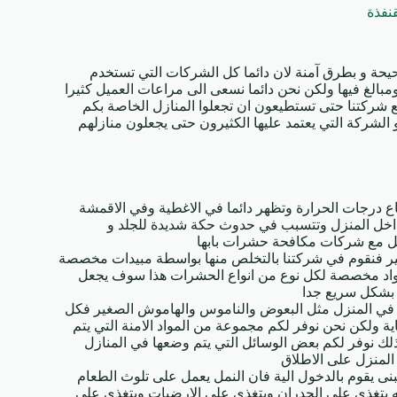
نفذة
ة و بطرق آمنة لان دائما كل الشركات التي تستخدم
بالغ فيها ولكن نحن دائما نسعى الى مراعات العميل كثيرا
مع شركتنا حتى تستطيعون ان تجعلوا المنازل الخاصة بكم
 الشركة التي يعتمد عليها الكثيرون حتى يجعلون منازلهم
اع درجات الحرارة وتظهر دائما في الاغطية وفي الاقمشة
بداخل المنزل وتتسبب في حدوث حكة شديدة للجلد و
امل مع شركات مكافحة حشرات بابها
كبير فنقوم في شركتنا بالتخلص منها بواسطة مبيدات مخصصة
اد مخصصة لكل نوع من انواع الحشرات هذا سوف يجعل
بشكل سريع جدا
في المنزل مثل البعوض والناموس والهاموش الصغير فكل
لكن نحن نوفر لكم مجموعة من المواد الامنة التي يتم
لك نوفر لكم بعض الوسائل التي يتم وضعها في المنازل
 المنزل على الاطلاق
نى يقوم بالدخول الية فان النمل يعمل على تلوث الطعام
نه يتغذى على الجدران ويتغذى على الارضيات ويتغذى على