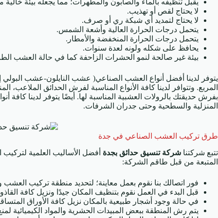
يقبل تنظيفه بالماء والصابون والمطهرات؛ مما يجعله بيئة خالية م
لا يحتاج لقص أو تهذيب.
لا يحتاج لتمديد أي شبكة ري أو صرف.
يتحمل درجات الحرارة العالية وأشعة الشمس.
يتحمل درجات الحرارة المنخفضة والأمطار.
يحافظ على شكله ولونه لعدة سنوات.
بيئة غير صالحة لنمو الحشرات الزاحفة كما في حالة العشب الطب
يتوفر لدينا أفضل أنواع العشب الصناعي( عشب النايلون-عشب البولي إي
المربع. وتتوافر لدينا كافة الأنواع المناسبة لفرش الحدائق الملاعب، 
بفرش حديقتك بالرولات العشبية المناسبة لها. أيضًا يتوفر لدينا كافة أ
المنزلية والسطحية وحتى جدران الشرفات.
طرق تركيب العشب الصناعي في جدة
تتبع شركتنا
شركة تنسيق حدائق بجدة
أفضل الأساليب العلمية لتركيب 
المتبعة من قبل طاقم الشركة:
فور اتصالك بنا نقوم بعمل معاينة؛ لتحديد منطقة تركيب العشب وح
قبل البدء في العمل نقوم بتنظيف المكان جيدًا ونزيل كافة القاذو
في حالة وجود أشجار طبيعية بالمكان نزيل كافة الأوراق المتساق
يتم رش المنطقة ببعض المبيدات الحشرية والمواد الكيميائية لم