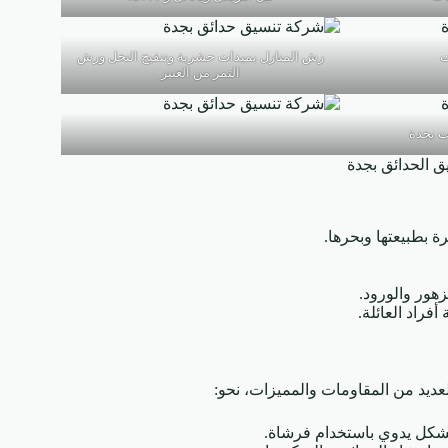
ت
رش المنازل بميدات حشرية وتنقيح النخل ورش
التمر من الغبير
ت بجدة
ق الحدائق بجدة
 بطبيعتها وبحرها.
هور والورود.
فراد العائلة.
ديد من المقاومات والمميزات، نحو:
 بشكل يدوي باستخدام فرشاة.