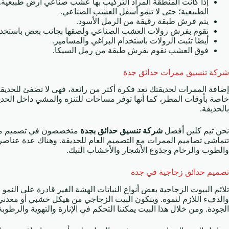
إذا كانت المنطقة المراد التركيب بها عشب صناعي أرض طبيعية. 
الطبيعية؛ حتى لا تنمو أسفل العشب الصناعي.
يتم فرش طبقة رقيقة من الرمل الأسود.
نقوم بفرش رولات العشب الصناعي ولصقها بجانب بعض باستخد
أيضًا تثبت الرولات باستخدام البراغي والمسامير.
فوق العشب نقوم بفرش طبقة من رمل السيكا.
شركة تنسيق ممرات حدائق جدة
إضافة الممرات لحديقتك تعد فكرة أكثر من رائعة، فهى لا تضفئ للحديق
خاصة بأوقات المطر، كما أنها توفر مساحات للتنزه والمشي داخل الحديق
بالحديقة.
نحن تيم كلين أفضل
شركة تنسيق حدائق بجدة
متخصصون في تصميم ممرات
تتماشى تصاميم الممرات مع التصميم العام للحديقة. وهناك عدة عناصر 
والطوب والرخام وجذوع الأشجار والأخشاب التيك.
تصميم حدائق زجاجية في جدة
تلائم البيوت الزجاجية بعض أنواع النباتات الهشة الغير قادرة على النمو
والدفء اللازم لنموه. ويتكون البيت الزجاجي من هيكل خشبي أو معدني 
الجودة. ومن خلال هذا البيت يمكننا التحكم في الإنارة والتهوية والرطوب