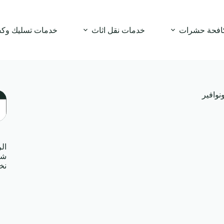
افحة حشرات
خدمات نقل اثاث
خدمات تسليك وك
وافير
ال
ال
شر
نخ