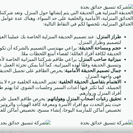
الحديقة المنزلية هى الحديقة التي يتم إنشائها حول المنزل. وتعد شرك
الحدائق المنزلية، الأمامية والخلفية على حد السواء. وهناك عدة عوا
الحدائق المنزلية، نلخصها لكم في النقاط التالية:
طراز المنزل
: عند تصميم الحديقة المنزلية الخاصة بك عملينا ال
لتصميم وطراز المنزل.
حجم ومساحة الحديقة
: يراعي مهندسي التصميم بالشركة أن تكو
الحديقة لكافة أفراد العائلة؛ لقضاء أمتع اللحظات معًا.
ميزانية صاحب المنزل
: يراعي طاقم شركتنا الميزانية الخاصة لأ
وتنسيق الحديقة وفقًا لهذه الميزانية، كما أننا يمكن تجزئة العمل
جمال تصميم الحديقة الأمامية
: يحرص الطاقم على تجميل الحديقة 
فهي واجهة المنزل.
الاهتمام بتفاصيل الحديقة الخلفية
: تعتبر الحديقة الخلفية جزء لا
الجميلة، كما تكثر فيها أعدات السمر وجلسات الشوي. لذا يهتم
أفراد المنزل وزوارهم.
تحقيق رغبات أصحاب المنزل وهواياتهم
: يحرص طاقم العمل على 
حيث يتم التحدث مع أفراد الأسرة ومعرفة كافة الهويات والروتين 
تخصيص أماكن للمارسة اليوجا، إنشاء مسبح، تخصيص أماكن لل
تيل صناعى
تصميم استراح